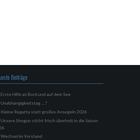
ueste Beiträge
Erste Hilfe an Bord und auf dem See
Unabhängigkeitstag … ?
Kleine Regatta statt großes Ansegeln 2026
Unsere Shogun sticht frisch überholt in die Saison
26
Wechsel im Vorstand