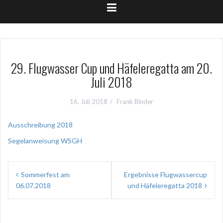
29. Flugwasser Cup und Häfeleregatta am 20.
Juli 2018
16. Juli 2018
Frank Binder
Ausschreibung 2018
Segelanweisung WSGH
Beitragsnavigation
Sommerfest am
Ergebnisse Flugwassercup
06.07.2018
und Häfeleregatta 2018